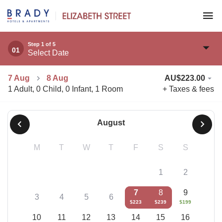
Step 1 of 5
01
Select Date
7 Aug
8 Aug
AU$
223.00
1 Adult
,
0 Child
,
0 Infant
,
1 Room
+ Taxes & fees
August
M
T
W
T
F
S
S
1
2
7
8
9
3
4
5
6
$
223
$
239
$
199
10
11
12
13
14
15
16