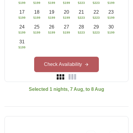
$
199
$
199
$
199
$
199
$
223
$
223
$
199
17
18
19
20
21
22
23
$
199
$
199
$
199
$
199
$
223
$
223
$
199
24
25
26
27
28
29
30
$
199
$
199
$
199
$
199
$
223
$
223
$
199
31
$
199
Check Availability
Selected
1
nights
,
7 Aug
,
to
8 Aug